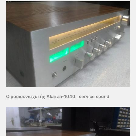
Ο ραδιοενισχυτής Akai aa-1040. service sound