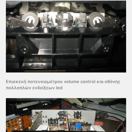
Επισκευή ποτενσιομέτρου volume control και οθόνης
πολλαπλών ενδείξεων led