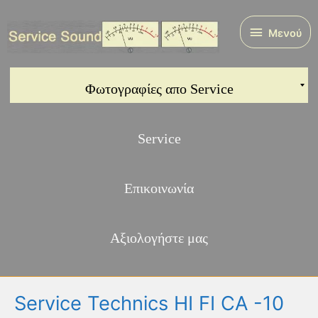
Μετάβαση
στο
Μενού
Μενού
περιεχόμενο
Φωτογραφίες απο Service
Service
Επικοινωνία
Αξιολογήστε μας
Service Technics HI FI CA -10